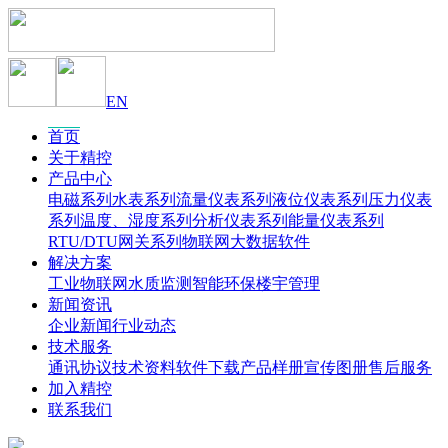
EN
首页
关于精控
产品中心
电磁系列
水表系列
流量仪表系列
液位仪表系列
压力仪表
系列
温度、湿度系列
分析仪表系列
能量仪表系列
RTU/DTU网关系列
物联网大数据软件
解决方案
工业物联网
水质监测
智能环保
楼宇管理
新闻资讯
企业新闻
行业动态
技术服务
通讯协议
技术资料
软件下载
产品样册
宣传图册
售后服务
加入精控
联系我们