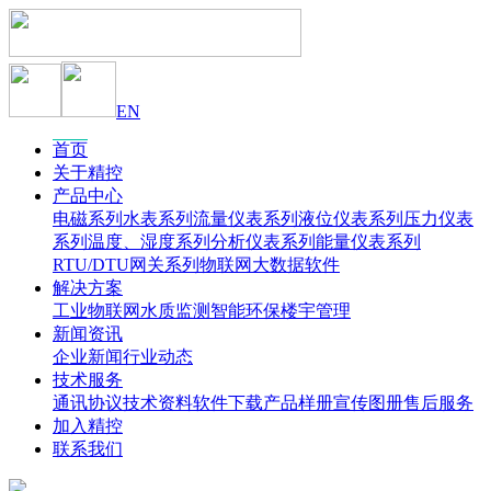
EN
首页
关于精控
产品中心
电磁系列
水表系列
流量仪表系列
液位仪表系列
压力仪表
系列
温度、湿度系列
分析仪表系列
能量仪表系列
RTU/DTU网关系列
物联网大数据软件
解决方案
工业物联网
水质监测
智能环保
楼宇管理
新闻资讯
企业新闻
行业动态
技术服务
通讯协议
技术资料
软件下载
产品样册
宣传图册
售后服务
加入精控
联系我们