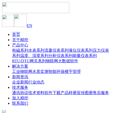
EN
首页
关于精控
产品中心
电磁系列
水表系列
流量仪表系列
液位仪表系列
压力仪表
系列
温度、湿度系列
分析仪表系列
能量仪表系列
RTU/DTU网关系列
物联网大数据软件
解决方案
工业物联网
水质监测
智能环保
楼宇管理
新闻资讯
企业新闻
行业动态
技术服务
通讯协议
技术资料
软件下载
产品样册
宣传图册
售后服务
加入精控
联系我们