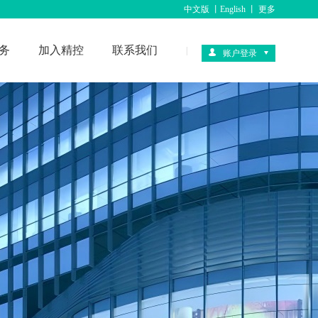
中文版
丨
English
丨
更多
务
加入精控
联系我们
|
账户登录